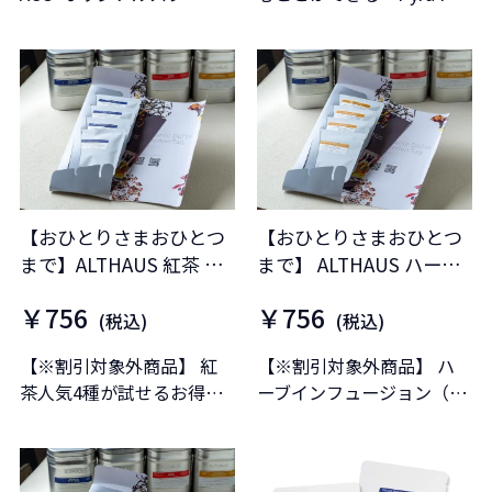
です。
k」人気の3種セットです。
【おひとりさまおひとつ
【おひとりさまおひとつ
まで】ALTHAUS 紅茶 お
まで】 ALTHAUS ハーブ
試しセット
インフュージョン お試し
￥756
￥756
セット
(税込)
(税込)
【※割引対象外商品】 紅
【※割引対象外商品】 ハ
茶人気4種が試せるお得な
ーブインフュージョン（ノ
セットです。
ンカフェイン）人気4種が
試せるお得なセットです。