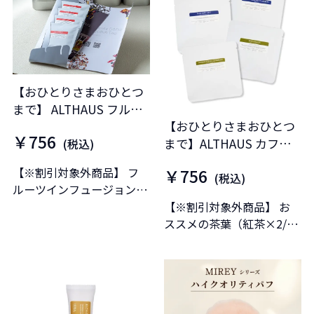
【おひとりさまおひとつ
まで】 ALTHAUS フルー
【おひとりさまおひとつ
ツインフュージョン お試
￥756
まで】ALTHAUS カフェ
しセット
(税込)
イン お試しセット
￥756
【※割引対象外商品】 フ
(税込)
ルーツインフュージョン
（ノンカフェイン）人気4
【※割引対象外商品】 お
種が試せるお得なセットで
ススメの茶葉（紅茶×2/緑
す。
茶×2）が試せるお得なセ
ットです。