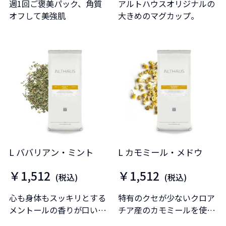
週1回ご褒美パック、角質
アルトハウスオリジナルの
オフして美強肌
大きめのマグカップ。
L ババリアン・ミント
L カモミール・メドウ
￥1,512
￥1,512
(税込)
(税込)
心も身体もスッキリとする
特有のクセが少ないクロア
メントールの香りが口いっ
チア産のカモミールを使
ぱいに広がります。
用。