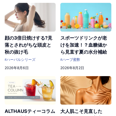
顔の3倍日焼けする?見
スポーツドリンクが老
落とされがちな頭皮と
けを加速！？血糖値か
秋の抜け毛
ら見直す夏の水分補給
#ハーバルシリーズ
#ハーブ蜜酢
2026年8月6日
2026年8月2日
ALTHAUSティーコラム
大人肌こそ見直した