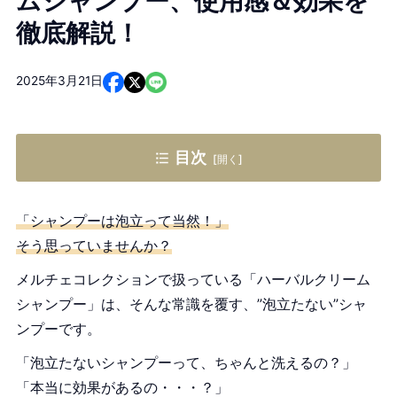
ムシャンプー、使用感＆効果を
徹底解説！
2025年3月21日
目次
リピーター続出！ハーバルクリームシャンプー、愛用者
のリアルな口コミ
「シャンプーは泡立って当然！」
そう思っていませんか？
使用感についての口コミ
メルチェコレクションで扱っている「ハーバルクリーム
香りについての口コミ
シャンプー」は、そんな常識を覆す、”泡立たない”シャ
頭皮環境についての口コミ
ンプーです。
髪についての口コミ
「泡立たないシャンプーって、ちゃんと洗えるの？」
リピートの声も！
「本当に効果があるの・・・？」