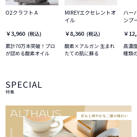
O2クラフト A
MIREYエクセレントオ
ハー
イル
ンプー
￥3,960
￥8,360
￥12,
(税込)
(税込)
累計70万本突破！プロ
酸素×アルガン 生まれ
高濃度
が認める酸素オイル
たての肌に蘇る
種類
美髪
ーバ
プー
SPECIAL
特集