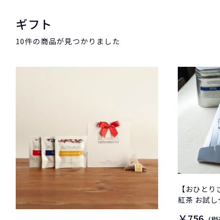
ギフト
10件
の商品が見つかりました
【おひとりさ
紅茶 お試し
￥756
(税