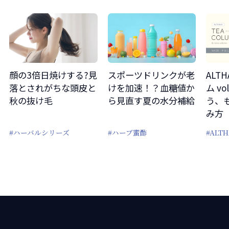
顔の3倍日焼けする?見
スポーツドリンクが老
ALT
落とされがちな頭皮と
けを加速！？血糖値か
ム v
秋の抜け毛
ら見直す夏の水分補給
う、
み方
#ハーバルシリーズ
#ハーブ蜜酢
#ALTH