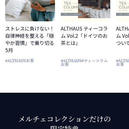
ストレスに負けない！
ALTHAUS ティーコラ
ALT
自律神経を整える「穏
ム Vol.2「ドイツのお
ム Vo
やか習慣」で乗り切る
茶とは」
つい
5月
#ALTHAUS
お茶
#ALTHAUS
#ティーコラム
#ALTH
お茶
お茶
メルチェコレクションだけの
限定特典