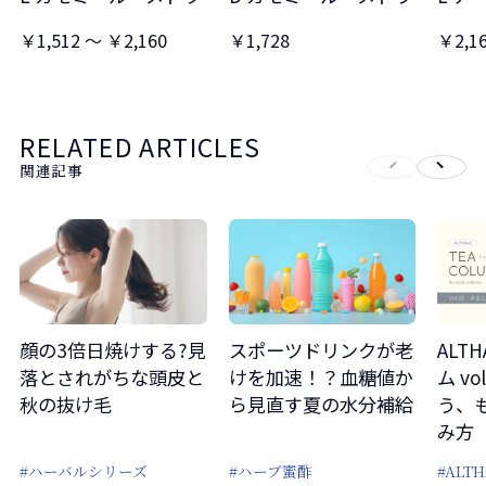
￥1,512 ～ ￥2,160
￥1,728
￥2,1
RELATED ARTICLES
関連記事
顔の3倍日焼けする?見
スポーツドリンクが老
ALT
落とされがちな頭皮と
けを加速！？血糖値か
ム v
秋の抜け毛
ら見直す夏の水分補給
う、
み方
#ハーバルシリーズ
#ハーブ蜜酢
#ALTH