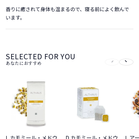
香りに癒されて身体も温まるので、寝る前によく飲んで
います。
SELECTED FOR YOU
あなたにおすすめ
L カモミール・メドウ
D カモミール・メドウ
L ア