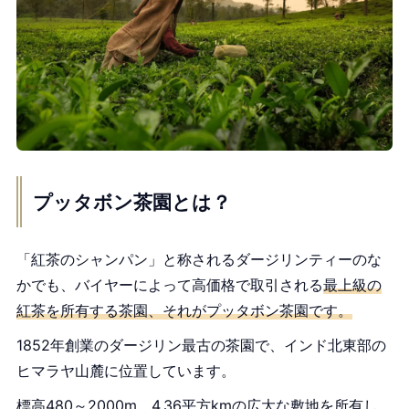
プッタボン茶園とは？
「紅茶のシャンパン」と称されるダージリンティーのな
かでも、バイヤーによって高価格で取引される
最上級の
紅茶を所有する茶園、それがプッタボン茶園です。
1852年創業のダージリン最古の茶園で、インド北東部の
ヒマラヤ山麓に位置しています。
標高480～2000m、4.36平方kmの広大な敷地を所有し