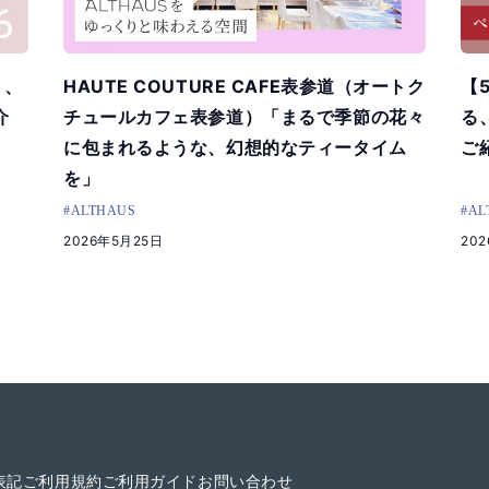
う、
HAUTE COUTURE CAFE表参道（オートク
【
介
チュールカフェ表参道）「まるで季節の花々
る
に包まれるような、幻想的なティータイム
ご
を」
#ALTHAUS
#AL
2026年5月25日
20
表記
ご利用規約
ご利用ガイド
お問い合わせ