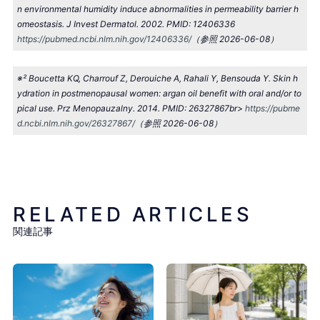
n environmental humidity induce abnormalities in permeability barrier h
omeostasis. J Invest Dermatol. 2002. PMID: 12406336
https://pubmed.ncbi.nlm.nih.gov/12406336/
（参照 2026-06-08）
※² Boucetta KQ, Charrouf Z, Derouiche A, Rahali Y, Bensouda Y. Skin h
ydration in postmenopausal women: argan oil benefit with oral and/or to
pical use. Prz Menopauzalny. 2014. PMID: 26327867br>
https://pubme
d.ncbi.nlm.nih.gov/26327867/
（参照 2026-06-08）
RELATED ARTICLES
関連記事