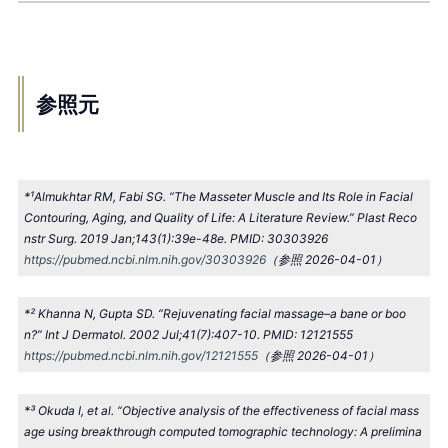
参照元
*¹Almukhtar RM, Fabi SG. “The Masseter Muscle and Its Role in Facial
Contouring, Aging, and Quality of Life: A Literature Review.” Plast Reco
nstr Surg. 2019 Jan;143(1):39e-48e. PMID: 30303926
https://pubmed.ncbi.nlm.nih.gov/30303926
（参照 2026-04-01）
*² Khanna N, Gupta SD. “Rejuvenating facial massage–a bane or boo
n?” Int J Dermatol. 2002 Jul;41(7):407-10. PMID: 12121555
https://pubmed.ncbi.nlm.nih.gov/12121555
（参照 2026-04-01）
*³ Okuda I, et al. “Objective analysis of the effectiveness of facial mass
age using breakthrough computed tomographic technology: A prelimina