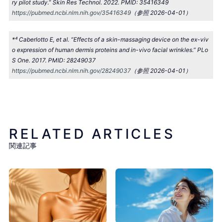
ry pilot study.” Skin Res Technol. 2022. PMID: 35416349
https://pubmed.ncbi.nlm.nih.gov/35416349
（参照 2026-04-01）
*⁴ Caberlotto E, et al. “Effects of a skin-massaging device on the ex-viv
o expression of human dermis proteins and in-vivo facial wrinkles.” PLo
S One. 2017. PMID: 28249037
https://pubmed.ncbi.nlm.nih.gov/28249037
（参照 2026-04-01）
RELATED ARTICLES
関連記事