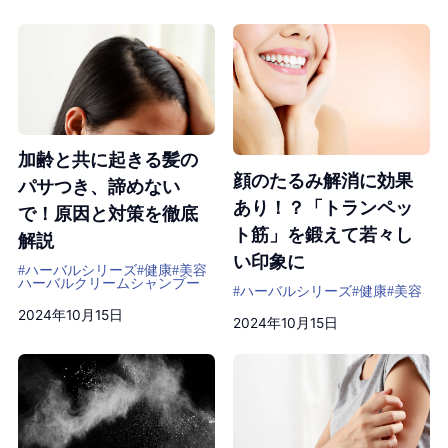
加齢と共に起きる髪の
顔のたるみ解消に効果
パサつき、諦めない
あり！？「トランペッ
で！原因と対策を徹底
ト筋」を鍛えて若々し
解説
い印象に
#ハーバルシリーズ
#健康
#美容
ハーバルクリームシャンプー
#ハーバルシリーズ
#健康
#美容
2024年10月15日
2024年10月15日