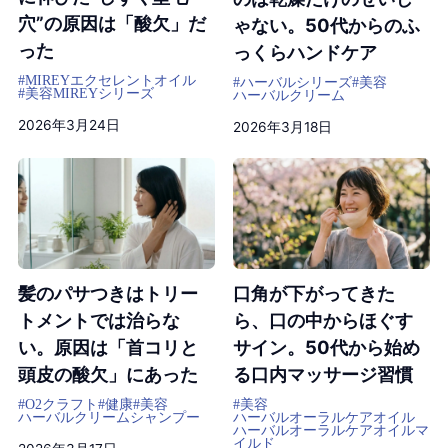
穴”の原因は「酸欠」だ
ゃない。50代からのふ
った
っくらハンドケア
#MIREYエクセレントオイル
#ハーバルシリーズ
#美容
#美容
MIREYシリーズ
ハーバルクリーム
2026年3月24日
2026年3月18日
髪のパサつきはトリー
口角が下がってきた
トメントでは治らな
ら、口の中からほぐす
い。原因は「首コリと
サイン。50代から始め
頭皮の酸欠」にあった
る口内マッサージ習慣
#O2クラフト
#健康
#美容
#美容
ハーバルクリームシャンプー
ハーバルオーラルケアオイル
ハーバルオーラルケアオイルマ
イルド