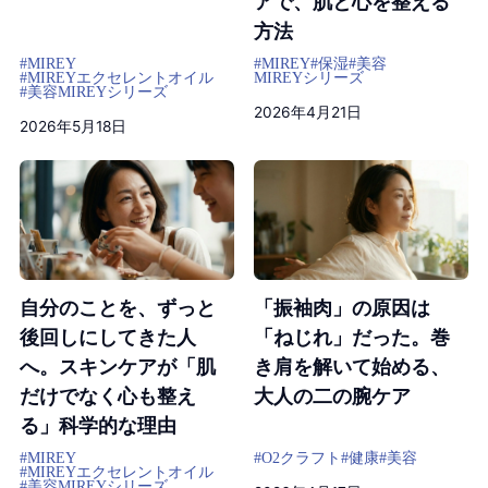
アで、肌と心を整える
方法
#MIREY
#MIREY
#保湿
#美容
#MIREYエクセレントオイル
MIREYシリーズ
#美容
MIREYシリーズ
2026年4月21日
2026年5月18日
自分のことを、ずっと
「振袖肉」の原因は
後回しにしてきた人
「ねじれ」だった。巻
へ。スキンケアが「肌
き肩を解いて始める、
だけでなく心も整え
大人の二の腕ケア
る」科学的な理由
#MIREY
#O2クラフト
#健康
#美容
#MIREYエクセレントオイル
#美容
MIREYシリーズ