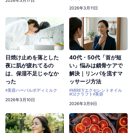
2026年3月17日
2026年3月11日
日焼け止めを落とした
40代・50代「首が短
夜に肌が疲れてるの
い」悩みは鎖骨ケアで
は、保湿不足じゃなか
解決｜リンパを流すマ
った
ッサージ方法
#美容
ハーバルボディミルク
#MIREYエクセレントオイル
#O2クラフト
#美容
2026年3月10日
2026年3月9日