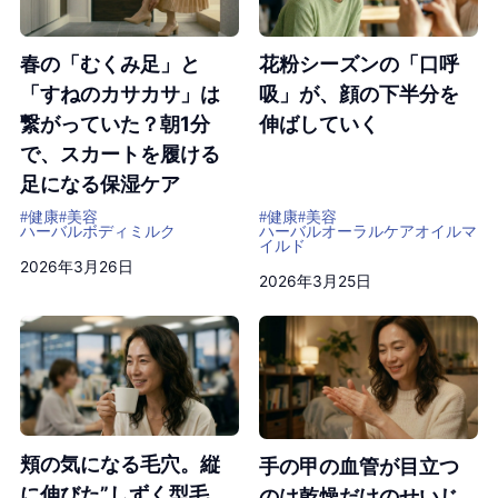
春の「むくみ足」と
花粉シーズンの「口呼
「すねのカサカサ」は
吸」が、顔の下半分を
繋がっていた？朝1分
伸ばしていく
で、スカートを履ける
足になる保湿ケア
#健康
#美容
#健康
#美容
ハーバルボディミルク
ハーバルオーラルケアオイルマ
イルド
2026年3月26日
2026年3月25日
頬の気になる毛穴。縦
手の甲の血管が目立つ
に伸びた”しずく型毛
のは乾燥だけのせいじ