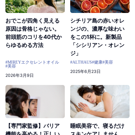
おでこが四角く見える
シチリア島の赤いオレ
原因は骨格じゃない。
ンジの、濃厚な味わい
前頭筋のコリを40代か
をこの1杯に。新製品
らゆるめる方法
「シシリアン・オレン
ジ」
#MIREYエクセレントオイル
#ALTHAUS
#健康
#美容
#美容
2025年6月23日
2026年3月9日
【専門家監修】バリア
睡眠美容で、寝るだけ
機能を高める！正しい
スキンケアしません