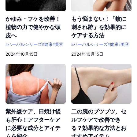
かゆみ・フケを改善！
もう悩まない！「蚊に
植物の力で健やかな頭
刺され跡」を効果的に
皮へ
ケアする方法
#ハーバルシリーズ
#健康
#美容
#ハーバルシリーズ
#健康
#美容
2024年10月15日
2024年10月15日
紫外線ケア、日焼け後
二の腕のブツブツ、セ
も肝心！アフターケア
ルフケアで改善でき
に必要な成分とアイテ
る？効果的な方法とお
ムを紹介
すすめアイテム