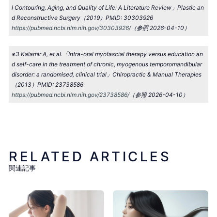
l Contouring, Aging, and Quality of Life: A Literature Review」Plastic an
d Reconstructive Surgery（2019）PMID: 30303926
https://pubmed.ncbi.nlm.nih.gov/30303926/
（参照 2026-04-10）
※3 Kalamir A, et al.「Intra-oral myofascial therapy versus education an
d self-care in the treatment of chronic, myogenous temporomandibular
disorder: a randomised, clinical trial」Chiropractic & Manual Therapies
（2013）PMID: 23738586
https://pubmed.ncbi.nlm.nih.gov/23738586/
（参照 2026-04-10）
RELATED ARTICLES
関連記事