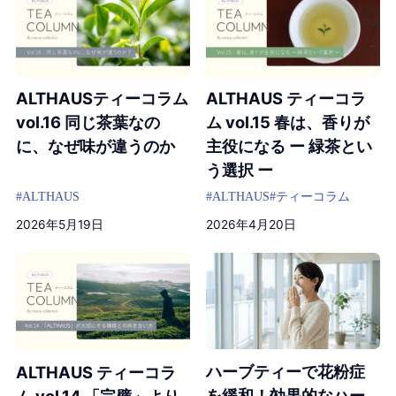
ALTHAUSティーコラム
ALTHAUS ティーコラ
vol.16 同じ茶葉なの
ム vol.15 春は、香りが
に、なぜ味が違うのか
主役になる ー 緑茶とい
う選択 ー
#ALTHAUS
#ALTHAUS
#ティーコラム
2026年5月19日
2026年4月20日
ハーブティーで花粉症
ALTHAUS ティーコラ
を緩和！効果的なハー
ム vol.14 「完璧」より