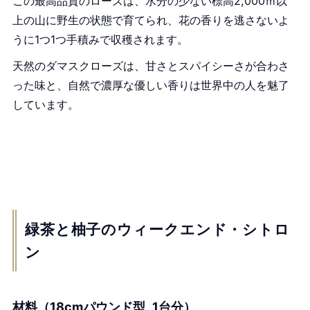
この最高品質のローズは、水分の少ない標高2,000ｍ以
上の山に野生の状態で育てられ、花の香りを逃さないよ
うに1つ1つ手積みで収穫されます。
天然のダマスクローズは、甘さとスパイシーさが合わさ
った味と、自然で濃厚な優しい香りは世界中の人を魅了
しています。
緑茶と柚子のウィークエンド・シトロ
ン
材料（
18cmパウンド型
1台分）